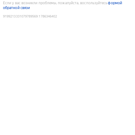
Если у вас возникли проблемы, пожалуйста, воспользуйтесь
формой
обратной связи
9199213331079789569
:
1786346402