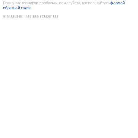
Если у вас возникли проблемы, пожалуйста, воспользуйтесь
формой
обратной связи
9194881540144691859
:
1786281853