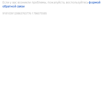
Если у вас возникли проблемы, пожалуйста, воспользуйтесь
формой
обратной связи
9181039120863763776
:
1786075585