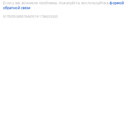
Если у вас возникли проблемы, пожалуйста, воспользуйтесь
формой
обратной связи
9178205089578493519
:
1786033355