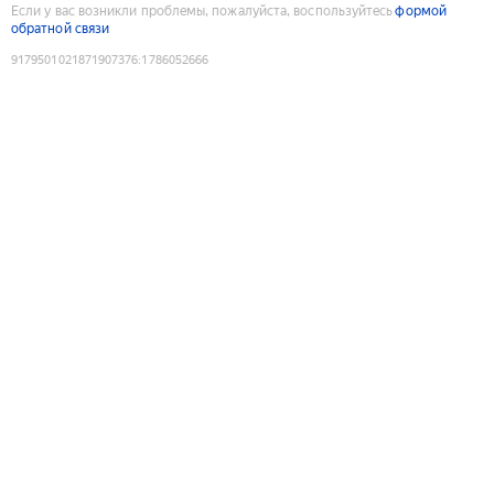
Если у вас возникли проблемы, пожалуйста, воспользуйтесь
формой
обратной связи
9179501021871907376
:
1786052666