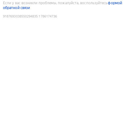
Если у вас возникли проблемы, пожалуйста, воспользуйтесь
формой
обратной связи
9187693038550294835
:
1786174736