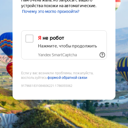
Нам очень жаль, но запросы с вашего
устройства похожи на автоматические.
Почему это могло произойти?
Я не робот
Нажмите, чтобы продолжить
Yandex SmartCaptcha
Если у вас возникли проблемы, пожалуйста,
воспользуйтесь
формой обратной связи
9179661831084606221
:
1786055062