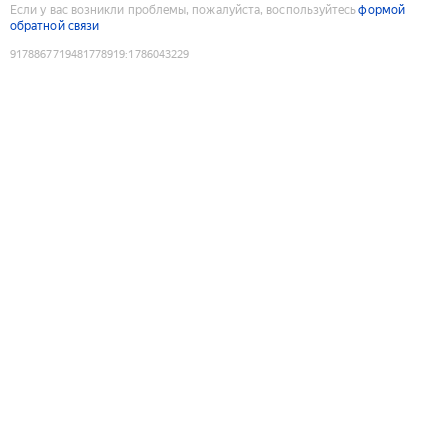
Если у вас возникли проблемы, пожалуйста, воспользуйтесь
формой
обратной связи
9178867719481778919
:
1786043229