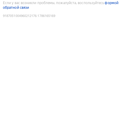
Если у вас возникли проблемы, пожалуйста, воспользуйтесь
формой
обратной связи
9187051004960212176
:
1786165169