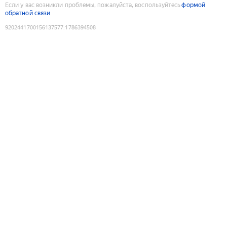
Если у вас возникли проблемы, пожалуйста, воспользуйтесь
формой
обратной связи
9202441700156137577
:
1786394508