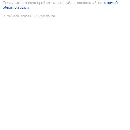
Если у вас возникли проблемы, пожалуйста, воспользуйтесь
формой
обратной связи
9179205381556835110
:
1786048260