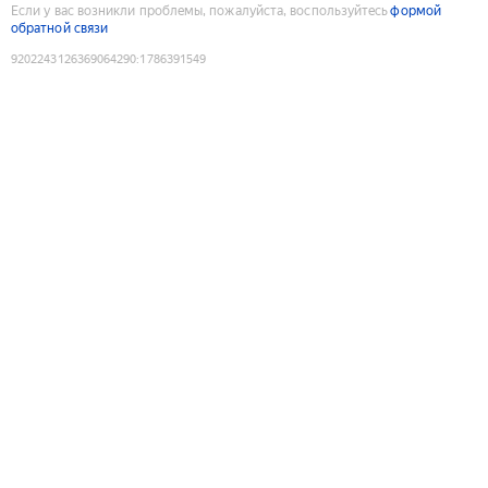
Если у вас возникли проблемы, пожалуйста, воспользуйтесь
формой
обратной связи
9202243126369064290
:
1786391549