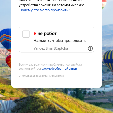
Нам очень жаль, но запросы с вашего
устройства похожи на автоматические.
Почему это могло произойти?
Я не робот
Нажмите, чтобы продолжить
Yandex SmartCaptcha
Если у вас возникли проблемы, пожалуйста,
воспользуйтесь
формой обратной связи
9179723282538986033
:
1786055978