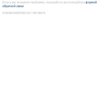
Если у вас возникли проблемы, пожалуйста, воспользуйтесь
формой
обратной связи
9189286392897880130
:
1786198479