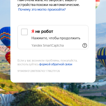
Нам очень жаль, но запросы с вашего
устройства похожи на автоматические.
Почему это могло произойти?
Я не робот
Нажмите, чтобы продолжить
Yandex SmartCaptcha
Если у вас возникли проблемы, пожалуйста,
воспользуйтесь
формой обратной связи
9194094512887836743
:
1786270126