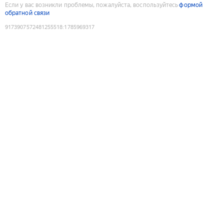
Если у вас возникли проблемы, пожалуйста, воспользуйтесь
формой
обратной связи
9173907572481255518
:
1785969317