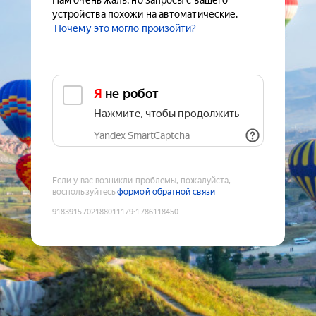
Нам очень жаль, но запросы с вашего
устройства похожи на автоматические.
Почему это могло произойти?
Я не робот
Нажмите, чтобы продолжить
Yandex SmartCaptcha
Если у вас возникли проблемы, пожалуйста,
воспользуйтесь
формой обратной связи
9183915702188011179
:
1786118450