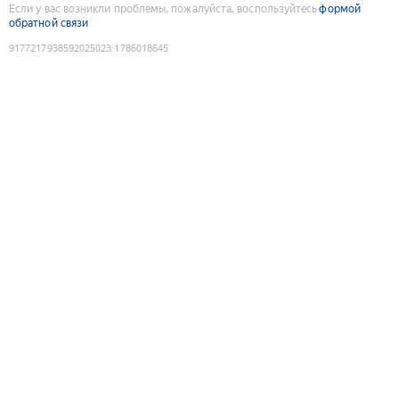
Если у вас возникли проблемы, пожалуйста, воспользуйтесь
формой
обратной связи
9177217938592025023
:
1786018645