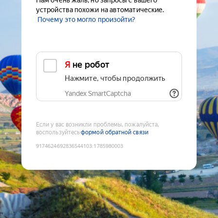
Нам очень жаль, но запросы с вашего
устройства похожи на автоматические.
Почему это могло произойти?
Я не робот
Нажмите, чтобы продолжить
Yandex SmartCaptcha
Если у вас возникли проблемы, пожалуйста,
воспользуйтесь
формой обратной связи
9174624692836544103
:
1785980003