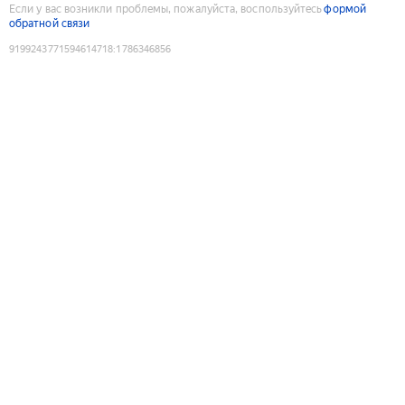
Если у вас возникли проблемы, пожалуйста, воспользуйтесь
формой
обратной связи
9199243771594614718
:
1786346856