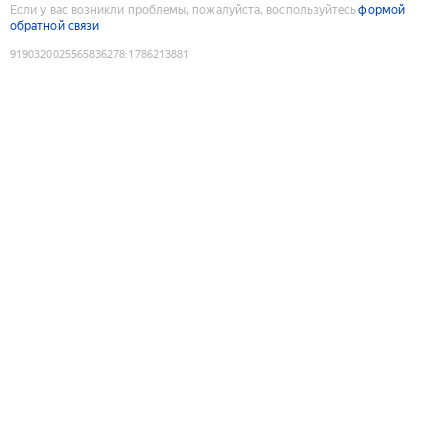
Если у вас возникли проблемы, пожалуйста, воспользуйтесь
формой
обратной связи
9190320025565836278
:
1786213881