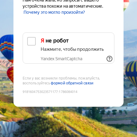
Нам очень жаль, но запросы с вашего
устройства похожи на автоматические.
Почему это могло произойти?
Я не робот
Нажмите, чтобы продолжить
Yandex SmartCaptcha
Если у вас возникли проблемы, пожалуйста,
воспользуйтесь
формой обратной связи
9181604753023571177
:
1786084014