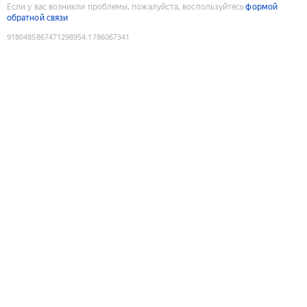
Если у вас возникли проблемы, пожалуйста, воспользуйтесь
формой
обратной связи
9180485867471298954
:
1786067341