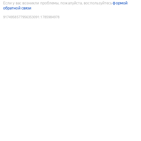
Если у вас возникли проблемы, пожалуйста, воспользуйтесь
формой
обратной связи
9174958577956353091
:
1785984978