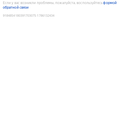
Если у вас возникли проблемы, пожалуйста, воспользуйтесь
формой
обратной связи
9184854180391703075
:
1786132434