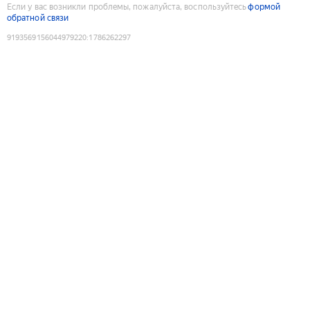
Если у вас возникли проблемы, пожалуйста, воспользуйтесь
формой
обратной связи
9193569156044979220
:
1786262297