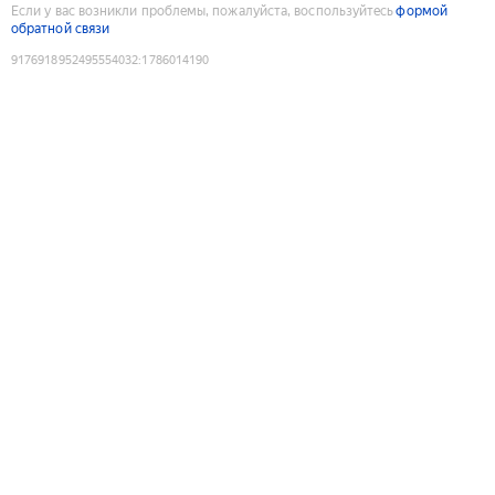
Если у вас возникли проблемы, пожалуйста, воспользуйтесь
формой
обратной связи
9176918952495554032
:
1786014190