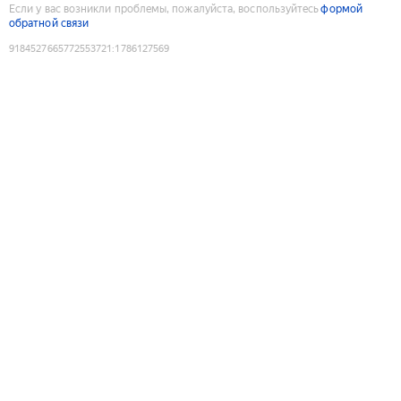
Если у вас возникли проблемы, пожалуйста, воспользуйтесь
формой
обратной связи
9184527665772553721
:
1786127569