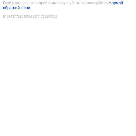
Если у вас возникли проблемы, пожалуйста, воспользуйтесь
формой
обратной связи
9189437762310003527
:
1786200735