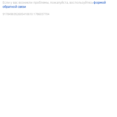
Если у вас возникли проблемы, пожалуйста, воспользуйтесь
формой
обратной связи
9178496952605410610
:
1786037704