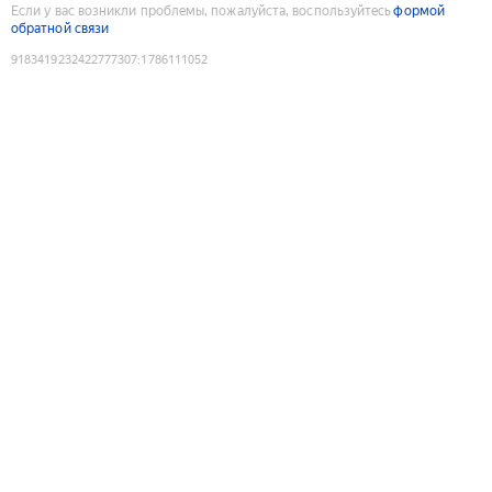
Если у вас возникли проблемы, пожалуйста, воспользуйтесь
формой
обратной связи
9183419232422777307
:
1786111052