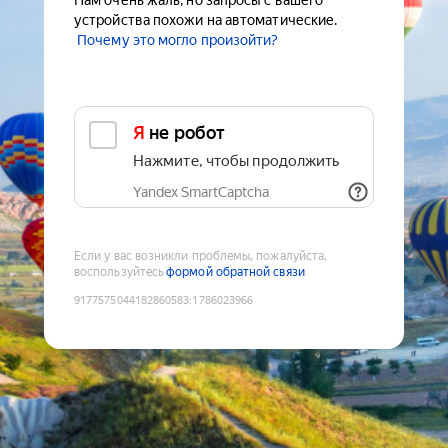
Нам очень жаль, но запросы с вашего
устройства похожи на автоматические.
Почему это могло произойти?
Я не робот
Нажмите, чтобы продолжить
Yandex SmartCaptcha
Если у вас возникли проблемы, пожалуйста,
воспользуйтесь
формой обратной связи
9177575044182860583
:
1786023966