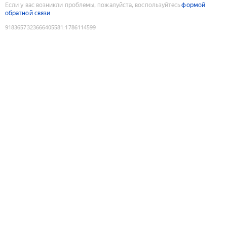
Если у вас возникли проблемы, пожалуйста, воспользуйтесь
формой
обратной связи
9183657323666405581
:
1786114599