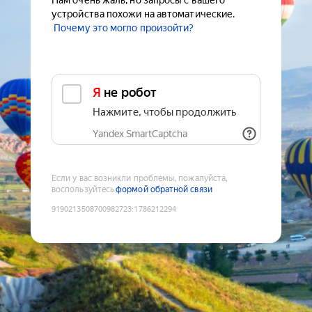
Нам очень жаль, но запросы с вашего
устройства похожи на автоматические.
Почему это могло произойти?
Я не робот
Нажмите, чтобы продолжить
Yandex SmartCaptcha
Если у вас возникли проблемы, пожалуйста,
воспользуйтесь
формой обратной связи
9190213508700982723
:
1786212294