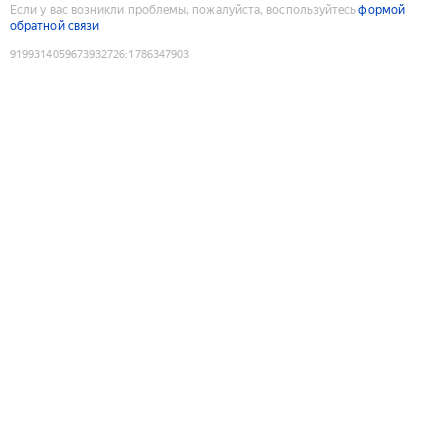
Если у вас возникли проблемы, пожалуйста, воспользуйтесь
формой
обратной связи
9199314059673932726
:
1786347903