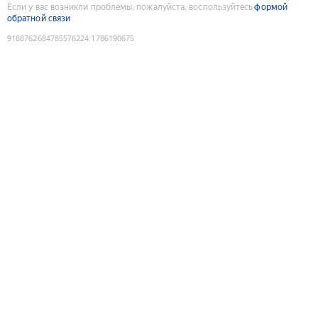
Если у вас возникли проблемы, пожалуйста, воспользуйтесь
формой
обратной связи
9188762684785576224
:
1786190675