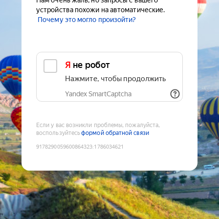
Нам очень жаль, но запросы с вашего
устройства похожи на автоматические.
Почему это могло произойти?
Я не робот
Нажмите, чтобы продолжить
Yandex SmartCaptcha
Если у вас возникли проблемы, пожалуйста,
воспользуйтесь
формой обратной связи
9178290059600864323
:
1786034621