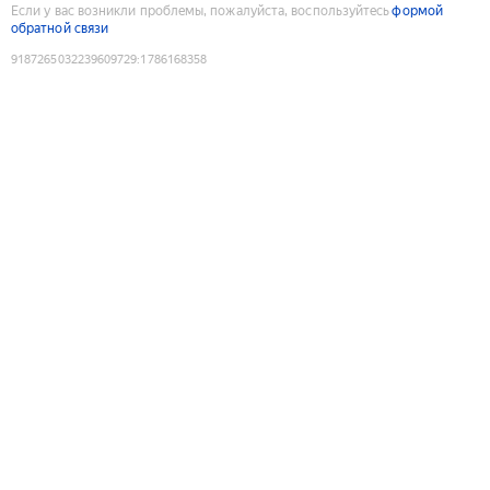
Если у вас возникли проблемы, пожалуйста, воспользуйтесь
формой
обратной связи
9187265032239609729
:
1786168358