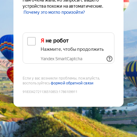
Нам очень жаль, но запросы с вашего
устройства похожи на автоматические.
Почему это могло произойти?
Я не робот
Нажмите, чтобы продолжить
Yandex SmartCaptcha
Если у вас возникли проблемы, пожалуйста,
воспользуйтесь
формой обратной связи
9183342721136510853
:
1786109911