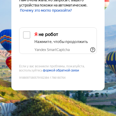
Нам очень жаль, но запросы с вашего
устройства похожи на автоматические.
Почему это могло произойти?
Я не робот
Нажмите, чтобы продолжить
Yandex SmartCaptcha
Если у вас возникли проблемы, пожалуйста,
воспользуйтесь
формой обратной связи
9188097580579182384
:
1786180764