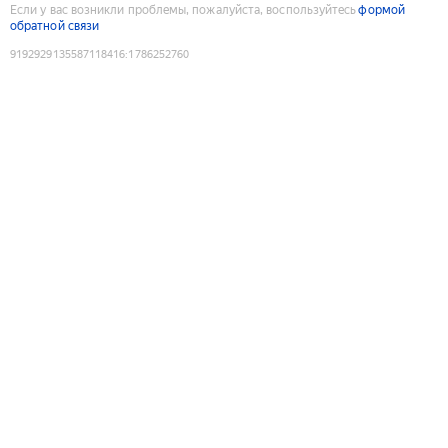
Если у вас возникли проблемы, пожалуйста, воспользуйтесь
формой
обратной связи
9192929135587118416
:
1786252760