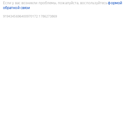
Если у вас возникли проблемы, пожалуйста, воспользуйтесь
формой
обратной связи
9194345696400970172
:
1786273869