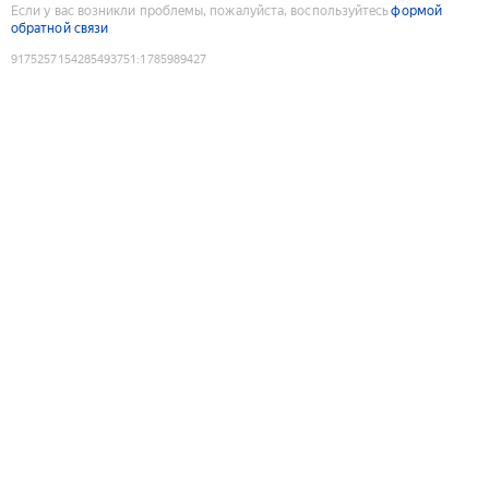
Если у вас возникли проблемы, пожалуйста, воспользуйтесь
формой
обратной связи
9175257154285493751
:
1785989427