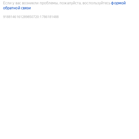
Если у вас возникли проблемы, пожалуйста, воспользуйтесь
формой
обратной связи
9188146161289850720
:
1786181488