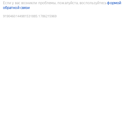
Если у вас возникли проблемы, пожалуйста, воспользуйтесь
формой
обратной связи
9190460144981531885
:
1786215969