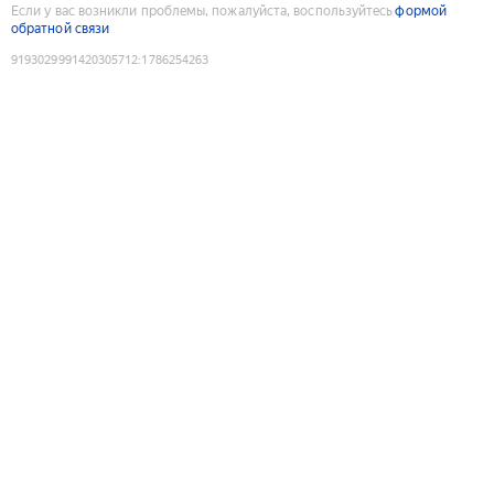
Если у вас возникли проблемы, пожалуйста, воспользуйтесь
формой
обратной связи
9193029991420305712
:
1786254263