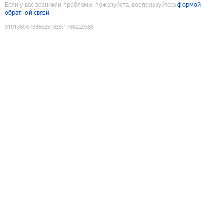
Если у вас возникли проблемы, пожалуйста, воспользуйтесь
формой
обратной связи
9191360679366251830
:
1786229388