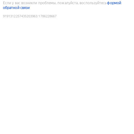
Если у вас возникли проблемы, пожалуйста, воспользуйтесь
формой
обратной связи
9191312257435203963
:
1786228667