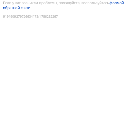
Если у вас возникли проблемы, пожалуйста, воспользуйтесь
формой
обратной связи
9194909279726634173
:
1786282267