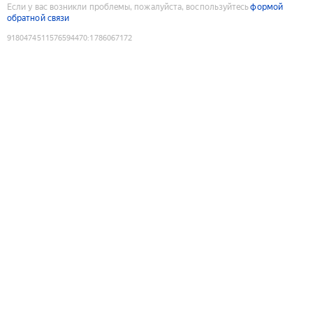
Если у вас возникли проблемы, пожалуйста, воспользуйтесь
формой
обратной связи
9180474511576594470
:
1786067172